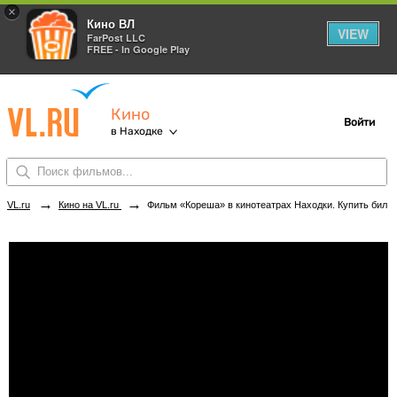
×
Кино ВЛ
VIEW
FarPost LLC
FREE - In Google Play
Кино
Войти
в Находке
→
→
VL.ru
Кино на VL.ru
Фильм «Кореша» в кинотеатрах Находки. Купить билеты!