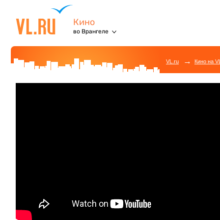
Кино
во Врангеле
→
VL.ru
Кино на V