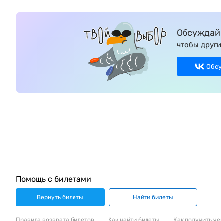
Обсуждай 
чтобы други
Обс
Помощь с билетами
Вернуть билеты
Найти билеты
Правила возврата билетов
Как найти билеты
Как получить че