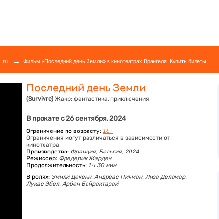
→
L.ru
Фильм «Последний день Земли» в кинотеатрах Врангеля. Купить билеты!
Последний день Земли
(Survivre)
Жанр:
фантастика, приключения
В прокате с 26 сентября, 2024
Ограничение по возрасту:
18+
Ограничения могут различаться в зависимости от
кинотеатра
Производство:
Франция, Бельгия, 2024
Режиссер:
Фредерик Жарден
Продолжительность:
1 ч 30 мин
В ролях:
Эмили Декенн,
Андреас Пичман,
Лиза Деламар,
Лукас Эбел,
Арбен Байрактарай