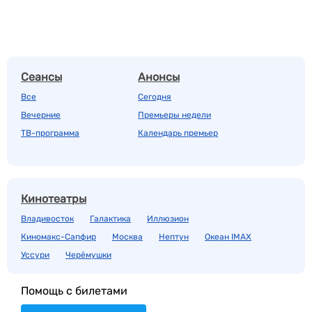
Сеансы
Анонсы
Все
Сегодня
Вечерние
Премьеры недели
ТВ-программа
Календарь премьер
Кинотеатры
Владивосток
Галактика
Иллюзион
Киномакс-Сапфир
Москва
Нептун
Океан IMAX
Уссури
Черёмушки
Помощь с билетами