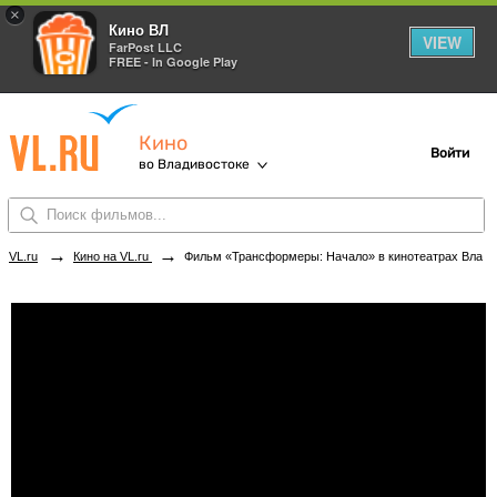
×
Кино ВЛ
VIEW
FarPost LLC
FREE - In Google Play
Кино
Войти
во Владивостоке
→
→
VL.ru
Кино на VL.ru
Фильм «Трансформеры: Начало» в кинотеатрах Владивостока. Купить билеты!