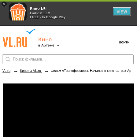
×
Кино ВЛ
VIEW
FarPost LLC
FREE - In Google Play
Кино
Войти
в Артеме
→
→
VL.ru
Кино на VL.ru
Фильм «Трансформеры: Начало» в кинотеатрах Артема. Купить билеты!