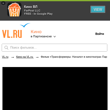
×
Кино ВЛ
VIEW
FarPost LLC
FREE - In Google Play
Кино
Войти
в Партизанске
→
→
VL.ru
Кино на VL.ru
Фильм «Трансформеры: Начало» в кинотеатрах Партизанска. Купить билеты!