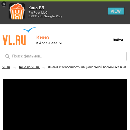
×
Кино ВЛ
VIEW
FarPost LLC
FREE - In Google Play
Кино
Войти
в Арсеньеве
→
→
VL.ru
Кино на VL.ru
Фильм «Особенности национальной больницы» в кинотеатрах Арсеньева. Купить билеты!