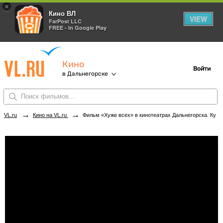
×
Кино ВЛ
VIEW
FarPost LLC
FREE - In Google Play
Кино
Войти
в Дальнегорске
→
→
VL.ru
Кино на VL.ru
Фильм «Хуже всех» в кинотеатрах Дальнегорска. Купить билеты!