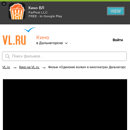
×
Кино ВЛ
VIEW
FarPost LLC
FREE - In Google Play
Кино
Войти
в Дальнегорске
→
→
VL.ru
Кино на VL.ru
Фильм «Одинокие волки» в кинотеатрах Дальнегорска. Купить билеты!