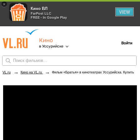
×
Кино ВЛ
VIEW
FarPost LLC
FREE - In Google Play
Кино
Войти
в Уссурийске
→
→
VL.ru
Кино на VL.ru
Фильм «Братья» в кинотеатрах Уссурийска. Купить билеты!