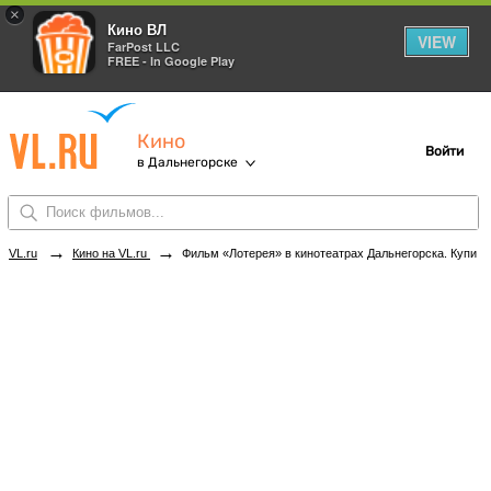
×
Кино ВЛ
VIEW
FarPost LLC
FREE - In Google Play
Кино
Войти
в Дальнегорске
→
→
VL.ru
Кино на VL.ru
Фильм «Лотерея» в кинотеатрах Дальнегорска. Купить билеты!