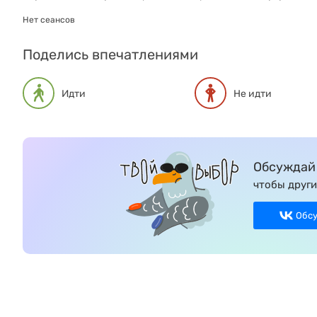
Нет сеансов
Поделись впечатлениями
Идти
Не идти
Обсуждай 
чтобы други
Обс