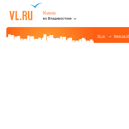
Кино
во Владивостоке
→
VL.ru
Кино на V