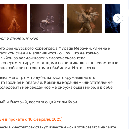
уря в стиле хип-хоп
того французского хореографа Мурада Мерзуки, уличные
тетикой сцены и зрелищностью шоу. Это не только
 выйти за возможности человеческого тела.
экспериментирует с танцами по вертикали, с невесомостью,
но работает со светом и объёмами. И это всегда
ь» – его трюм, палуба, паруса, окружающие его
 то грозная и опасная. Команда корабля – блистательные
исследовать неизведанное – в окружающем мире, и в себе
тый и быстрый, достигающий силы бури.
м в прокате с 18 февраля, 2025)
нсы в кинотеатрах станут известны - они отобразятся на сайте