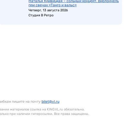
Наталья Кривицкая – сольный концерт. Виолончель
при свечах «Танго и вальс»
Четверг, 13 августа 2026
Студия В Ретро
шибкам пишите на почту
bilet@vl.ru
ании материалов ссылка на KINO.VL.ru обязательна.
олько при наличии гиперссылки. Все права защищены.