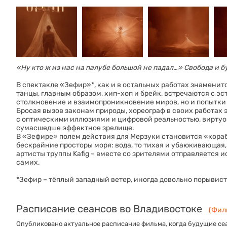
«Ну кто ж из нас на палубе большой не падал…» Свобода и б
В спектакле «Зефир»*, как и в остальных работах знамени
танцы, главным образом, хип-хоп и брейк, встречаются с эс
столкновение и взаимопроникновение миров, но и попытки
Бросая вызов законам природы, хореограф в своих работах 
с оптическими иллюзиями и цифровой реальностью, виртуоз
сумасшедше эффектное зрелище.
В «Зефире» полем действия для Мерзуки становится «корабл
бескрайние просторы моря: вода, то тихая и убаюкивающая,
артисты труппы Kafig – вместе со зрителями отправляется 
самих.
*Зефир – тёплый западный ветер, иногда довольно порывис
Расписание сеансов во Владивостоке
(Филь
Опубликовано актуальное расписание фильма, когда будущие сеа