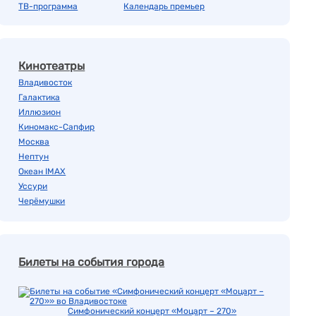
ТВ-программа
Календарь премьер
Кинотеатры
Владивосток
Галактика
Иллюзион
Киномакс-Сапфир
Москва
Нептун
Океан IMAX
Уссури
Черёмушки
Билеты на события города
Симфонический концерт «Моцарт – 270»