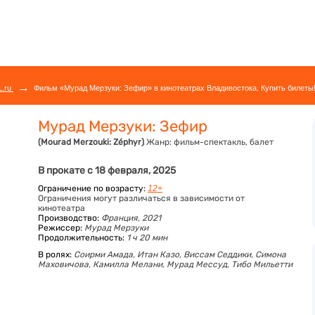
→
L.ru
Фильм «Мурад Мерзуки: Зефир» в кинотеатрах Владивостока. Купить билеты
Мурад Мерзуки: Зефир
(Mourad Merzouki: Zéphyr)
Жанр:
фильм-спектакль, балет
В прокате с 18 февраля, 2025
Ограничение по возрасту:
12+
Ограничения могут различаться в зависимости от
кинотеатра
Производство:
Франция, 2021
Режиссер:
Мурад Мерзуки
Продолжительность:
1 ч 20 мин
В ролях:
Соирми Амада,
Итан Казо,
Виссам Седдики,
Симона
Маховичова,
Камилла Мелани,
Мурад Мессуд,
Тибо Мильетти