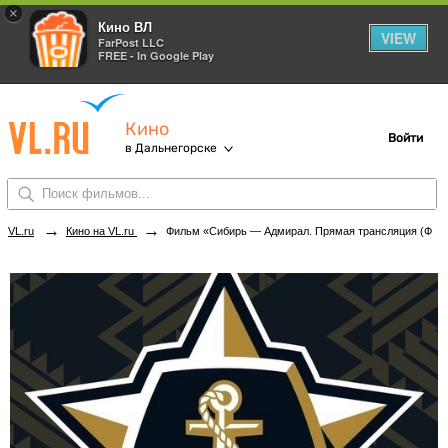
×
Кино ВЛ
VIEW
FarPost LLC
FREE - In Google Play
Кино
Войти
в Дальнегорске
→
→
VL.ru
Кино на VL.ru
Фильм «Сибирь — Адмирал. Прямая трансляция (Фонбет Чемпионат КХЛ 2024-2025)» в кинотеатрах Дальнегорска. Купить билеты!