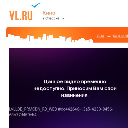
Кино
в Спасске
→
VL.ru
Кино на V