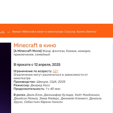
→
L.ru
Фильм «Minecraft в кино» в кинотеатрах Спасска. Купить билеты!
Minecraft в кино
(A Minecraft Movie)
Жанр:
фэнтези, боевик, комедия,
приключения, семейный
В прокате с 12 апреля, 2025
Ограничение по возрасту:
12+
Ограничения могут различаться в зависимости от
кинотеатра
Производство:
Швеция, США, 2025
Режиссер:
Джаред Хесс
Продолжительность:
1 ч 40 мин
В ролях:
Джек Блэк,
Дженнифер Кулидж,
Кейт МакКиннон,
Джейсон Момоа,
Эмма Майерс,
Джемейн Клемент,
Даниэль
Брукс,
Себастьян Юджин Хансен