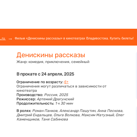
→
L.ru
Фильм «Денискины рассказы» в кинотеатрах Владивостока. Купить билеты!
Денискины рассказы
Жанр:
комедия, приключения, семейный
В прокате с 24 апреля, 2025
Ограничение по возрасту:
6+
Ограничения могут различаться в зависимости от
кинотеатра
Производство:
Россия, 2025
Режиссер:
Артемий Драгунский
Продолжительность:
1 ч 30 мин
В ролях:
Роман Панков,
Александр Пашутин,
Анна Пескова,
Дмитрий Ендальцев,
Ольга Волкова,
Максим Матузный,
Олег
Каменщиков,
Таня Сабинова