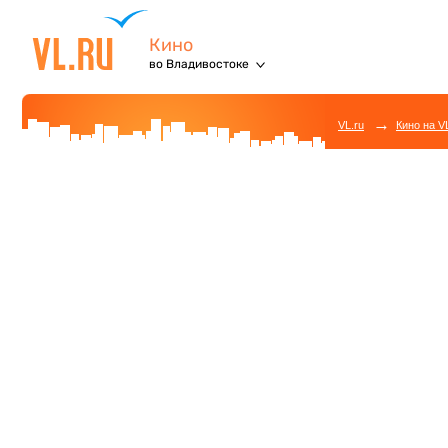
Кино
во Владивостоке
→
VL.ru
Кино на V