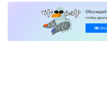
Обсуждай 
чтобы други
Обс