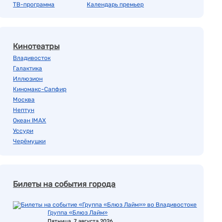
ТВ-программа
Календарь премьер
Кинотеатры
Владивосток
Галактика
Иллюзион
Киномакс-Сапфир
Москва
Нептун
Океан IMAX
Уссури
Черёмушки
Билеты на события города
Группа «Блюз Лайм»
Пятница, 7 августа 2026