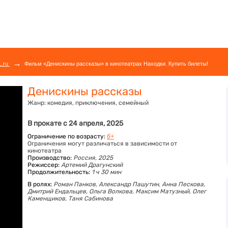
→
L.ru
Фильм «Денискины рассказы» в кинотеатрах Находки. Купить билеты!
Денискины рассказы
Жанр:
комедия, приключения, семейный
В прокате с 24 апреля, 2025
Ограничение по возрасту:
6+
Ограничения могут различаться в зависимости от
кинотеатра
Производство:
Россия, 2025
Режиссер:
Артемий Драгунский
Продолжительность:
1 ч 30 мин
В ролях:
Роман Панков,
Александр Пашутин,
Анна Пескова,
Дмитрий Ендальцев,
Ольга Волкова,
Максим Матузный,
Олег
Каменщиков,
Таня Сабинова