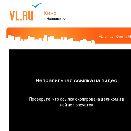
Кино
в Находке
→
VL.ru
Кино на V