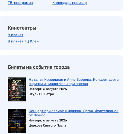
ТВ-программа
Календарь премьер
Кинотеатры
8 планет
8 планет ТЦ Клён
Билеты на события города
Наталья Кривицкая и Анна Зверева. Концерт дуэта
скрипки и виолончели при свечах
Четверг, 6 августа 2026
Студия В Ретро
Концерт при свечах «Скрипка. Орган. Фортепиано»
от Люмос
Четверг, 6 августа 2026
Церковь Святого Павла