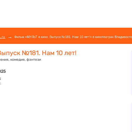
→
L.ru
Фильм «МУЛЬТ в кино. Выпуск №181. Нам 10 лет!» в кинотеатрах Владивосто
Выпуск №181. Нам 10 лет!
ения, комедия, фэнтези
025
5
.