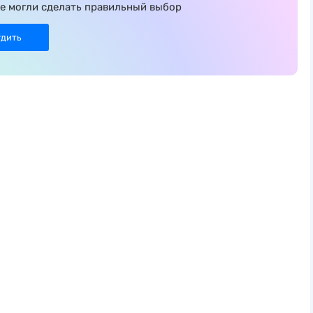
е могли сделать правильный выбор
удить