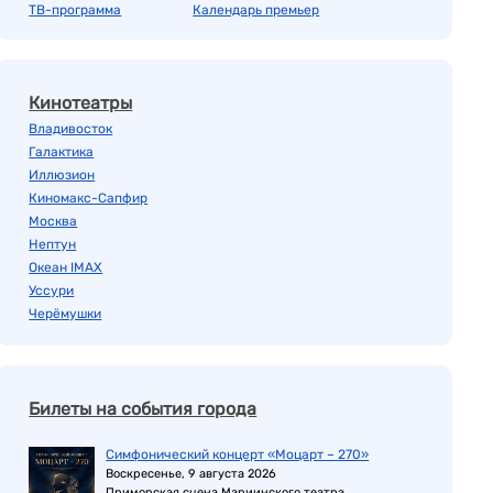
ТВ-программа
Календарь премьер
Кинотеатры
Владивосток
Галактика
Иллюзион
Киномакс-Сапфир
Москва
Нептун
Океан IMAX
Уссури
Черёмушки
Билеты на события города
Симфонический концерт «Моцарт – 270»
Воскресенье, 9 августа 2026
Приморская сцена Мариинского театра