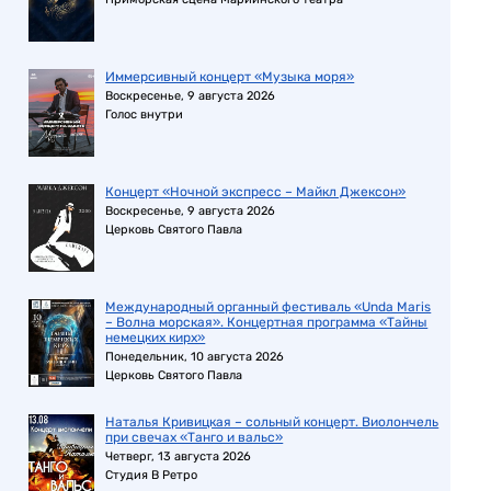
Иммерсивный концерт «Музыка моря»
Воскресенье, 9 августа 2026
Голос внутри
Концерт «Ночной экспресс – Майкл Джексон»
Воскресенье, 9 августа 2026
Церковь Святого Павла
Международный органный фестиваль «Unda Maris
– Волна морская». Концертная программа «Тайны
немецких кирх»
Понедельник, 10 августа 2026
Церковь Святого Павла
Наталья Кривицкая – сольный концерт. Виолончель
при свечах «Танго и вальс»
Четверг, 13 августа 2026
Студия В Ретро