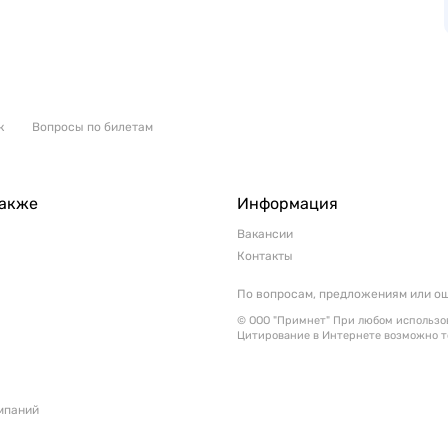
к
Вопросы по билетам
также
Информация
Вакансии
Контакты
По вопросам, предложениям или о
© ООО "Примнет" При любом использов
Цитирование в Интернете возможно т
мпаний