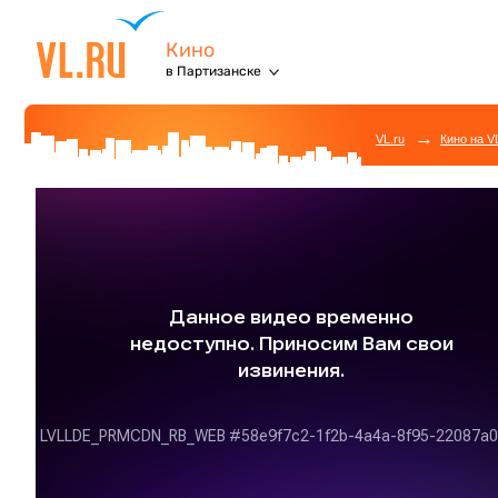
Кино
в Партизанске
→
VL.ru
Кино на V