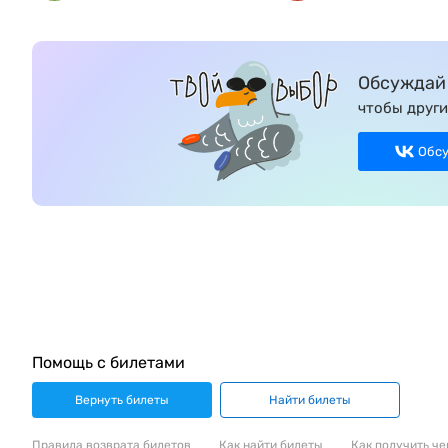
Обсуждай 
чтобы други
Обс
Помощь с билетами
Вернуть билеты
Найти билеты
Правила возврата билетов
Как найти билеты
Как получить че