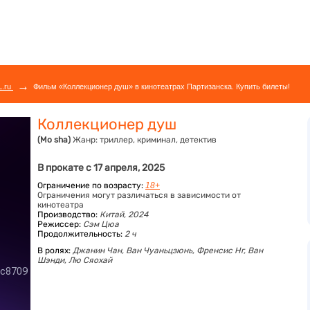
→
L.ru
Фильм «Коллекционер душ» в кинотеатрах Партизанска. Купить билеты!
Коллекционер душ
(Mo sha)
Жанр:
триллер, криминал, детектив
В прокате с 17 апреля, 2025
Ограничение по возрасту:
18+
Ограничения могут различаться в зависимости от
кинотеатра
Производство:
Китай, 2024
Режиссер:
Сэм Цюа
Продолжительность:
2 ч
В ролях:
Джанин Чан,
Ван Чуаньцзюнь,
Френсис Нг,
Ван
Шэнди,
Лю Сяохай