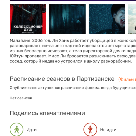
Малайзия, 2006 год. Ли Хань работает уборщицей в женской 
разговаривает, из-за чего над ней издеваются четыре стар
из них бесследно исчезают, а тело директорской дочки пада
Юйтун пропадает. Мисс Ли бросается разыскивать свою дев
сосед, который недавно устроился в школу разнорабочим.
Расписание сеансов в Партизанске
(Фильм в
Опубликовано актуальное расписание фильма, когда будущие сеа
Нет сеансов
Поделись впечатлениями
Идти
Не идти