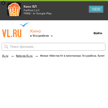
×
Кино ВЛ
VIEW
FarPost LLC
FREE - In Google Play
Кино
Войти
в Уссурийске
→
→
VL.ru
Кино на VL.ru
Фильм «Мистер К» в кинотеатрах Уссурийска. Купить билеты!