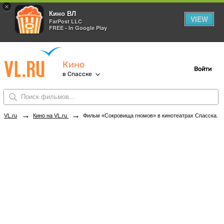
×
Кино ВЛ
VIEW
FarPost LLC
FREE - In Google Play
Кино
Войти
в Спасске
→
→
VL.ru
Кино на VL.ru
Фильм «Сокровища гномов» в кинотеатрах Спасска. Купить билеты!