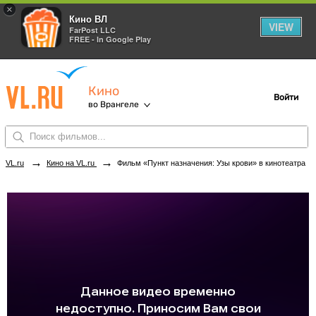
×
Кино ВЛ
VIEW
FarPost LLC
FREE - In Google Play
Кино
Войти
во Врангеле
→
→
VL.ru
Кино на VL.ru
Фильм «Пункт назначения: Узы крови» в кинотеатрах Врангеля. Купить билеты!