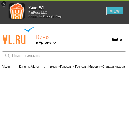
×
Кино ВЛ
VIEW
FarPost LLC
FREE - In Google Play
Кино
Войти
в Артеме
→
→
VL.ru
Кино на VL.ru
Фильм «Ганзель и Гретель: Миссия «Спящая красавица»» в кинотеатрах Артема. Купить билеты!