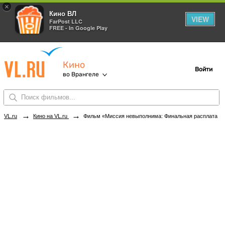
×
Кино ВЛ
VIEW
FarPost LLC
FREE - In Google Play
Кино
Войти
во Врангеле
→
→
VL.ru
Кино на VL.ru
Фильм «Миссия невыполнима: Финальная расплата» в кинотеатрах Врангеля. Купить билеты!