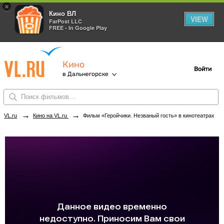
×
Кино ВЛ
VIEW
FarPost LLC
FREE - In Google Play
Кино
Войти
в Дальнегорске
→
→
VL.ru
Кино на VL.ru
Фильм «Геройчики. Незваный гость» в кинотеатрах Дальнегорска. Купить билеты!