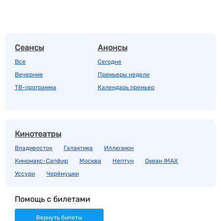
Сеансы
Анонсы
Все
Сегодня
Вечерние
Премьеры недели
ТВ-программа
Календарь премьер
Кинотеатры
Владивосток
Галактика
Иллюзион
Киномакс-Сапфир
Москва
Нептун
Океан IMAX
Уссури
Черёмушки
Помощь с билетами
Вернуть билеты