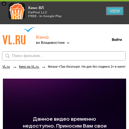
×
Кино ВЛ
VIEW
FarPost LLC
FREE - In Google Play
Кино
Войти
во Владивостоке
→
→
VL.ru
Кино на VL.ru
Фильм «Три богатыря. Ни дня без подвига 2» в кинотеатрах Владивостока. Купить билеты!