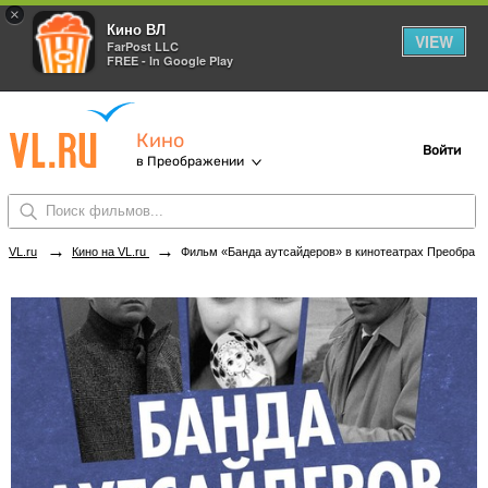
×
Кино ВЛ
VIEW
FarPost LLC
FREE - In Google Play
Кино
Войти
в Преображении
→
→
VL.ru
Кино на VL.ru
Фильм «Банда аутсайдеров» в кинотеатрах Преображения. Купить билеты!