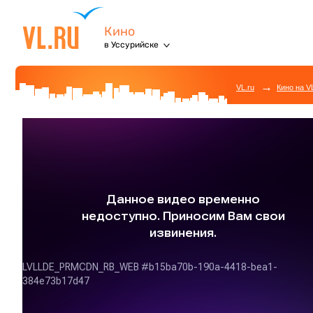
Кино
в Уссурийске
→
VL.ru
Кино на V