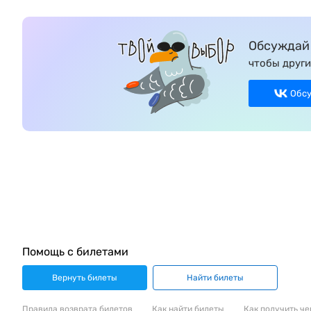
Обсуждай 
чтобы други
Обс
Помощь с билетами
Вернуть билеты
Найти билеты
Правила возврата билетов
Как найти билеты
Как получить че