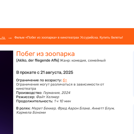
→
L.ru
Фильм «Побег из зоопарка» в кинотеатрах Уссурийска. Купить билеты!
Побег из зоопарка
(Akiko, der fliegende Affe)
Жанр:
комедия, семейный
В прокате с 21 августа, 2025
Ограничение по возрасту:
6+
Ограничения могут различаться в зависимости от
кинотеатра
Производство:
Германия, 2024
Режиссер:
Файт Хелмер
Продолжительность:
1 ч 10 мин
В ролях:
Мерет Беккер,
Фред Аарон Блаке,
Аннетт Блум,
Кармела Бономи