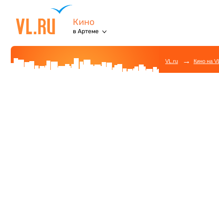
Кино
в Артеме
→
VL.ru
Кино на V