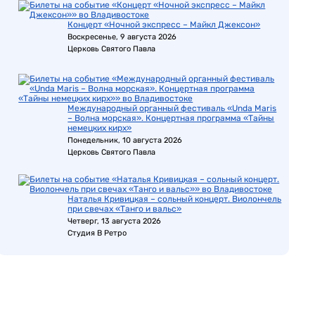
Концерт «Ночной экспресс – Майкл Джексон»
Воскресенье, 9 августа 2026
Церковь Святого Павла
Международный органный фестиваль «Unda Maris
– Волна морская». Концертная программа «Тайны
немецких кирх»
Понедельник, 10 августа 2026
Церковь Святого Павла
Наталья Кривицкая – сольный концерт. Виолончель
при свечах «Танго и вальс»
Четверг, 13 августа 2026
Студия В Ретро