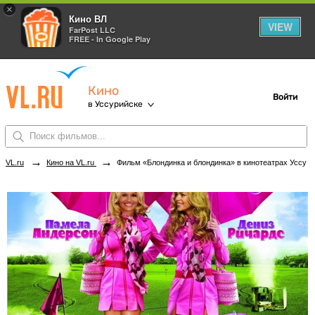
×
Кино ВЛ
VIEW
FarPost LLC
FREE - In Google Play
Кино
Войти
в Уссурийске
→
→
VL.ru
Кино на VL.ru
Фильм «Блондинка и блондинка» в кинотеатрах Уссурийска. Купить билеты!