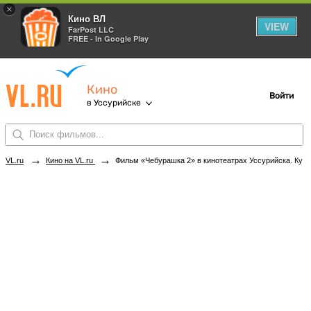
×
Кино ВЛ
VIEW
FarPost LLC
FREE - In Google Play
Кино
Войти
в Уссурийске
→
→
VL.ru
Кино на VL.ru
Фильм «Чебурашка 2» в кинотеатрах Уссурийска. Купить билеты!