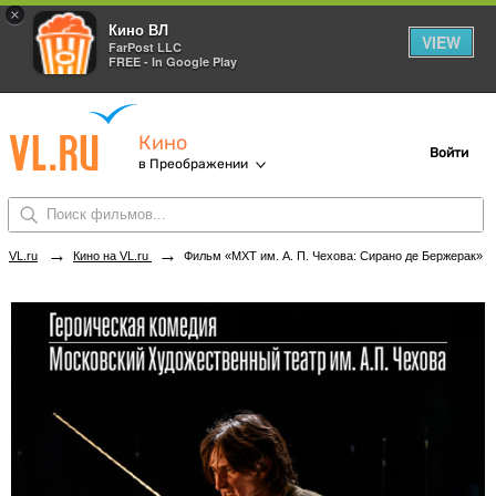
×
Кино ВЛ
VIEW
FarPost LLC
FREE - In Google Play
Кино
Войти
в Преображении
→
→
VL.ru
Кино на VL.ru
Фильм «МХТ им. А. П. Чехова: Сирано де Бержерак» в кинотеатрах Преображения. Купить билеты!