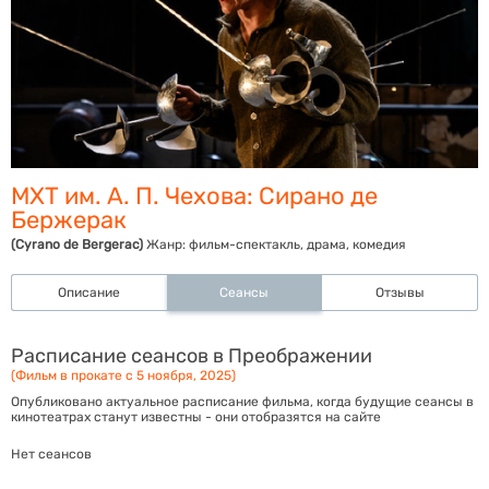
МХТ им. А. П. Чехова: Сирано де
Бержерак
(Cyrano de Bergerac)
Жанр:
фильм-спектакль, драма, комедия
Описание
Сеансы
Отзывы
Расписание сеансов в Преображении
(Фильм в прокате с 5 ноября, 2025)
Опубликовано актуальное расписание фильма, когда будущие сеансы в
кинотеатрах станут известны - они отобразятся на сайте
Нет сеансов