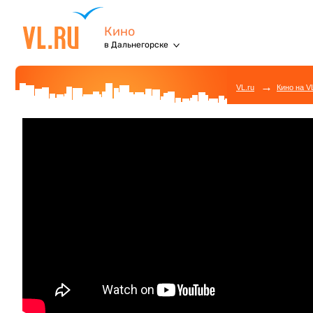
Кино
в Дальнегорске
→
VL.ru
Кино на V