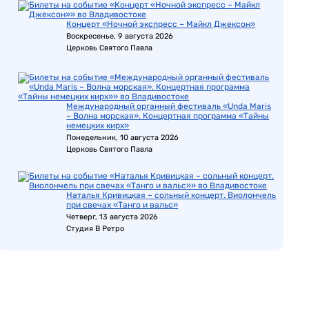
Концерт «Ночной экспресс – Майкл Джексон»
Воскресенье, 9 августа 2026
Церковь Святого Павла
Международный органный фестиваль «Unda Maris
– Волна морская». Концертная программа «Тайны
немецких кирх»
Понедельник, 10 августа 2026
Церковь Святого Павла
Наталья Кривицкая – сольный концерт. Виолончель
при свечах «Танго и вальс»
Четверг, 13 августа 2026
Студия В Ретро