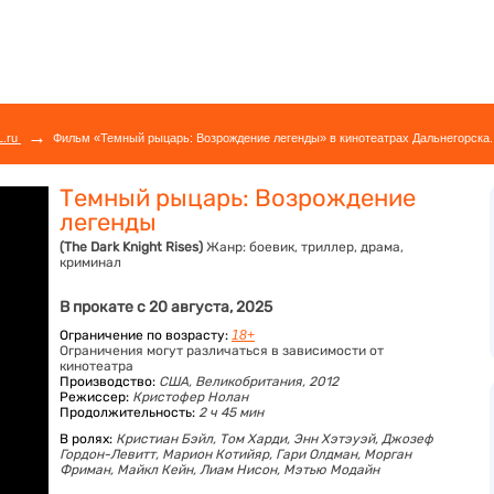
→
L.ru
Фильм «Темный рыцарь: Возрождение легенды» в кинотеатрах Дальнегорска.
Темный рыцарь: Возрождение
легенды
(The Dark Knight Rises)
Жанр:
боевик, триллер, драма,
криминал
В прокате с 20 августа, 2025
Ограничение по возрасту:
18+
Ограничения могут различаться в зависимости от
кинотеатра
Производство:
США, Великобритания, 2012
Режиссер:
Кристофер Нолан
Продолжительность:
2 ч 45 мин
В ролях:
Кристиан Бэйл,
Том Харди,
Энн Хэтэуэй,
Джозеф
Гордон-Левитт,
Марион Котийяр,
Гари Олдман,
Морган
Фриман,
Майкл Кейн,
Лиам Нисон,
Мэтью Модайн