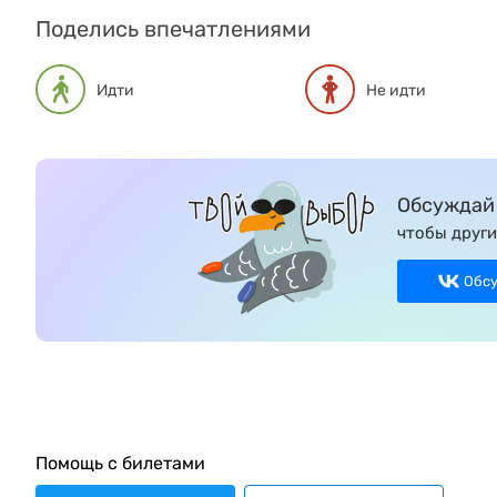
Поделись впечатлениями
Идти
Не идти
Обсуждай 
чтобы други
Обс
Помощь с билетами