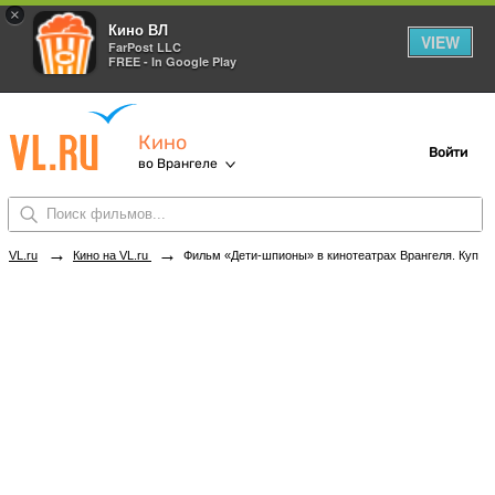
×
Кино ВЛ
VIEW
FarPost LLC
FREE - In Google Play
Кино
Войти
во Врангеле
→
→
VL.ru
Кино на VL.ru
Фильм «Дети-шпионы» в кинотеатрах Врангеля. Купить билеты!