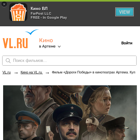
×
Кино ВЛ
VIEW
FarPost LLC
FREE - In Google Play
Кино
Войти
в Артеме
→
→
VL.ru
Кино на VL.ru
Фильм «Дороги Победы» в кинотеатрах Артема. Купить билеты!