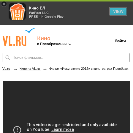
×
Кино ВЛ
VIEW
FarPost LLC
FREE - In Google Play
Кино
Войти
в Преображении
→
→
VL.ru
Кино на VL.ru
Фильм «Искупление 2012» в кинотеатрах Преображения. Купить билеты!