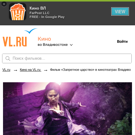
×
Кино ВЛ
VIEW
FarPost LLC
FREE - In Google Play
Кино
Войти
во Владивостоке
→
→
VL.ru
Кино на VL.ru
Фильм «Запретное царство» в кинотеатрах Владивостока. Купить билеты!