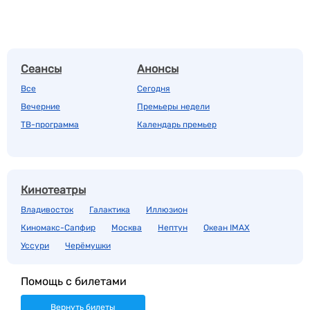
Сеансы
Анонсы
Все
Сегодня
Вечерние
Премьеры недели
ТВ-программа
Календарь премьер
Кинотеатры
Владивосток
Галактика
Иллюзион
Киномакс-Сапфир
Москва
Нептун
Океан IMAX
Уссури
Черёмушки
Помощь с билетами
Вернуть билеты