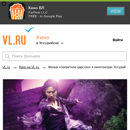
×
Кино ВЛ
VIEW
FarPost LLC
FREE - In Google Play
Кино
Войти
в Уссурийске
→
→
VL.ru
Кино на VL.ru
Фильм «Запретное царство» в кинотеатрах Уссурийска. Купить билеты!