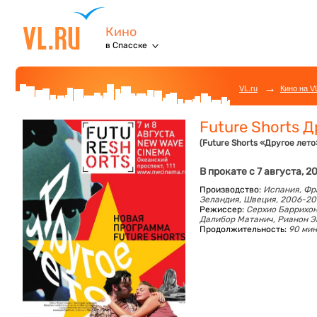
Кино
в Спасске
→
VL.ru
Кино на V
Future Shorts Д
(Future Shorts «Другое лето
В прокате с 7 августа, 2
Производство:
Испания, Фр
Зеландия, Швеция, 2006-20
Режиссер:
Серхио Баррихон
Далибор Матанич, Рианон Э
Продолжительность:
90 мин