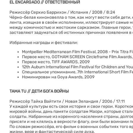
EL ENCARGADO // ОТВЕТСТВЕННЫЙ
Режиссёр Серхио Баррихон / Испания / 2008 / 8:24
Чёрно-белая киноновелла о том, как могут вести себя дети
лента, изящная в своём исполнении, иллюстрирует самые н
между комичностью и жестоким сарказмом. Главные герои, 
заставляют задуматься об истинных причинах появления в 
Избранные награды и фестивали:
Montpellier Mediterranean Film Festival, 2008 - Prix Titra F
Первое место, GOTHAM SCREEN Circleframe Film Awards,
Первое место, TIFF AWARDS, 2009
12th Auburn International Film Festival for Children an
Специальное упоминание, 7th International Short Film Fest
Номинирован на Goya Awards, 2009
TAMA TU // ДЕТИ БОГА ВОЙНЫ
Режиссёр Тайка Вайтити / Новая Зеландия / 2006 / 17:11
У каждой культуры есть своя история и свои герои. Коротк
мировой войны, дань памяти солдатам Маори, которые стал
солдаты. Набранные из коренного населения страны, долго
присяги и не клялись в верности флагу, они были воинами 
По словам режиссёра, его фильм о военных событиях того вр
жизни, вере и фантастической силе духа.