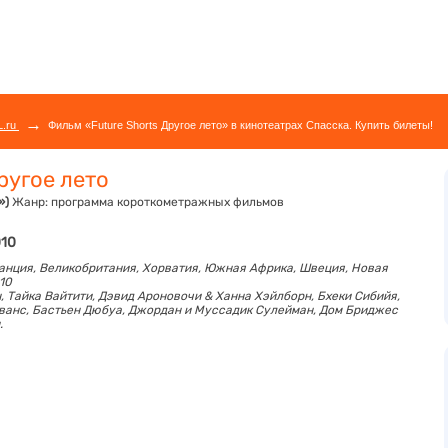
→
L.ru
Фильм «Future Shorts Другое лето» в кинотеатрах Спасска. Купить билеты!
ругое лето
»)
Жанр:
программа короткометражных фильмов
010
анция, Великобритания, Хорватия, Южная Африка, Швеция, Новая
10
, Тайка Вайтити, Дэвид Ароновочи & Ханна Хэйлборн, Бхеки Сибийя,
ванс, Бастьен Дюбуа, Джордан и Муссадик Сулейман, Дом Бриджес
.