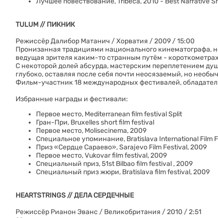
Лучшее повествование, Tribeca, 2010 - Best Narrative Sh
TULUM // ПИКНИК
Режиссёр Далибор Матанич / Хорватия / 2009 / 15:00
Пронизанная традициями национального кинематографа, не
ведущая зрителя каким-то странным путём - короткометраж
С некоторой долей абсурда, мастерским переплетением душе
глубоко, оставляя после себя почти неосязаемый, но необы
Фильм-участник 18 международных фестивалей, обладатель 
Избранные награды и фестивали:
Первое место, Mediterranean film festival Split
Гран-При, Bruxelles short film festival
Первое место, Molisecinema, 2009
Специальное упоминание, Bratislava International Film F
Приз «Сердце Сараево», Sarajevo Film Festival, 2009
Первое место, Vukovar film festival, 2009
Специальный приз, 51st Bilbao film festival , 2009
Специальный приз жюри, Bratislava film festival, 2009
HEARTSTRINGS // ДЕЛА СЕРДЕЧНЫЕ
Режиссёр Рианон Эванс / Великобритания / 2010 / 2:51