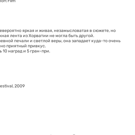
ort Film
вероятно яркая и живая, незамысловатая в сюжете, но
ная лента из Хорватии не могла быть другой.
вной печали и светлой веры, она западает куда-то очень
чно приятный привкус.
10 наград и 5 гран-при.
estival, 2009