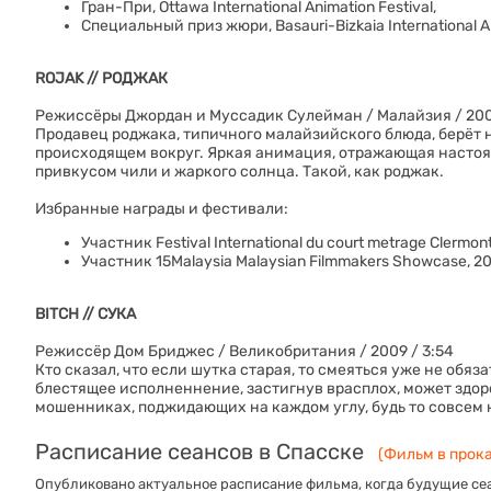
Гран-При, Ottawa International Animation Festival,
Специальный приз жюри, Basauri-Bizkaia International An
ROJAK // РОДЖАК
Режиссёры Джордан и Муссадик Сулейман / Малайзия / 200
Продавец роджака, типичного малайзийского блюда, берёт н
происходящем вокруг. Яркая анимация, отражающая настоя
привкусом чили и жаркого солнца. Такой, как роджак.
Избранные награды и фестивали:
Участник Festival International du court metrage Clermo
Участник 15Malaysia Malaysian Filmmakers Showcase, 2
BITCH // СУКА
Режиссёр Дом Бриджес / Великобритания / 2009 / 3:54
Кто сказал, что если шутка старая, то смеяться уже не обяза
блестящее исполненнение, застигнув врасплох, может здор
мошенниках, поджидающих на каждом углу, будь то совсем 
Расписание сеансов в Спасске
(Фильм в прокат
Опубликовано актуальное расписание фильма, когда будущие сеа