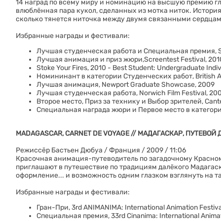
14 наград по всему миру и номинацию на высшую премию г
влюблённая пара кукол, сделанных из мотка ниток. Истори
сколько тянется ниточка между двумя связанными сердцам
Избранные награды и фестивали:
Лучшая студенческая работа и Специальная премия, Sava
Лучшая анимация и приз жюри,Screentest Festival, 201
Stoke Your Fires, 2010 - Best Student: Undergraduate Indi
Номининант в категории Студенческих работ, British A
Лучшая анимация, Newport Graduate Showcase, 2009
Лучшая студенческая работа, Norwich Film Festival, 20
Второе место, Приз за технику и Выбор зрителей, Canter
Специальная награда жюри и Первое место в категории 
MADAGASCAR, CARNET DE VOYAGE // МАДАГАСКАР, ПУТЕВОЙ
Режиссёр Бастьен Дюбуа / Франция / 2009 / 11:06
Красочная анимация-путеводитель по загадочному Красном
приглашают в путешествие по традициям далёкого Мадага
оформление... и возможность одним глазком взглянуть на 
Избранные награды и фестивали:
Гран-При, 3rd ANIMANIMA: International Animation Festiva
Специальная премия, 33rd Cinanima: International Animat