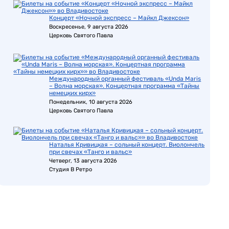
Концерт «Ночной экспресс – Майкл Джексон»
Воскресенье, 9 августа 2026
Церковь Святого Павла
Международный органный фестиваль «Unda Maris
– Волна морская». Концертная программа «Тайны
немецких кирх»
Понедельник, 10 августа 2026
Церковь Святого Павла
Наталья Кривицкая – сольный концерт. Виолончель
при свечах «Танго и вальс»
Четверг, 13 августа 2026
Студия В Ретро