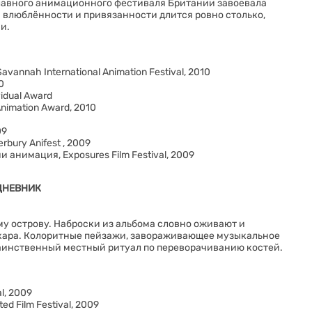
лавного анимационного фестиваля Британии завоевала
я влюблённости и привязанности длится ровно столько,
и.
nnah International Animation Festival, 2010
0
vidual Award
nimation Award, 2010
09
bury Anifest , 2009
анимация, Exposures Film Festival, 2009
 ДНЕВНИК
у острову. Наброски из альбома словно оживают и
скара. Колоритные пейзажи, завораживающее музыкальное
таинственный местный ритуал по переворачиванию костей.
l, 2009
ed Film Festival, 2009