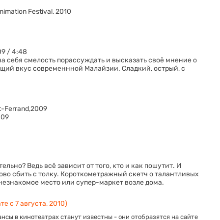
imation Festival, 2010
9 / 4:48
а себя смелость порассуждать и высказать своё мнение о
щий вкус современнной Малайзии. Сладкий, острый, с
nt-Ferrand,2009
009
тельно? Ведь всё зависит от того, кто и как пошутит. И
ово сбить с толку. Короткометражный скетч о талантливых
незнакомое место или супер-маркет возле дома.
е с 7 августа, 2010)
нсы в кинотеатрах станут известны - они отобразятся на сайте