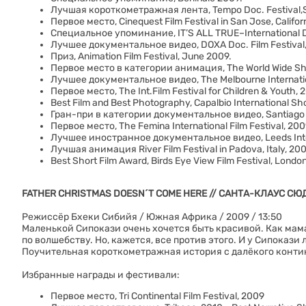
Лучшая короткометражная лента, Tempo Doc. Festival,
Первое место, Cinequest Film Festival in San Jose, Califor
Специальное упоминание, IT’S ALL TRUE–International Do
Лучшее документальное видео, DOXA Doc. Film Festival,
Приз, Animation Film Festival, June 2009.
Первое место в категории анимация, The World Wide Shor
Лучшее документальное видео, The Melbourne Internation
Первое место, The Int.Film Festival for Children & Youth, 
Best Film and Best Photography, Capalbio International Shor
Гран-при в категории документальное видео, Santiago de
Первое место, The Femina International Film Festival, 200
Лучшее иностранное документальное видео, Leeds Interna
Лучшая анимация River Film Festival in Padova, Italy, 200
Best Short Film Award, Birds Eye View Film Festival, Londo
FATHER CHRISTMAS DOESN´T COME HERE // САНТА-КЛАУС С
Режиссёр Бхеки Сибийя / Южная Африка / 2009 / 13:50
Маленькой Сипокази очень хочется быть красивой. Как мама
по волшебству. Но, кажется, все против этого. И у Сипокази
Поучительная короткометражная история с далёкого контин
Избранные награды и фестивали:
Первое место, Tri Continental Film Festival, 2009