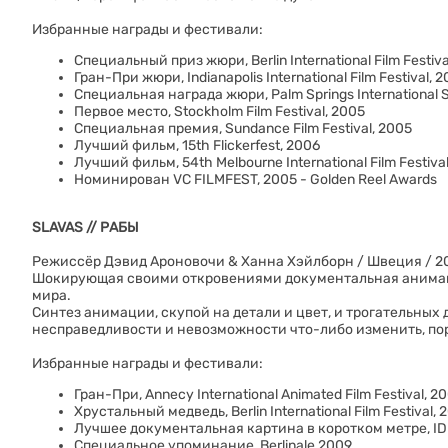
Избранные награды и фестивали:
Специальный приз жюри, Berlin International Film Festiva
Гран-При жюри, Indianapolis International Film Festival, 
Специальная награда жюри, Palm Springs International S
Первое место, Stockholm Film Festival, 2005
Специальная премия, Sundance Film Festival, 2005
Лучший фильм, 15th Flickerfest, 2006
Лучший фильм, 54th Melbourne International Film Festiva
Номинирован VC FILMFEST, 2005 - Golden Reel Awards
SLAVAS // РАБЫ
Режиссёр Дэвид Ароновочи & Ханна Хэйлборн / Швеция / 20
Шокирующая своими откровениями документальная анимаци
мира.
Синтез анимации, скупой на детали и цвет, и трогательных
несправедливости и невозможности что-либо изменить, пор
Избранные награды и фестивали:
Гран-При, Annecy International Animated Film Festival, 2
Хрустальный медведь, Berlin International Film Festival, 
Лучшее документальная картина в коротком метре, ID
Специальное упоминание, Berlinale 2009.