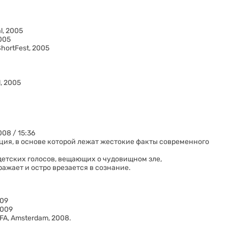
l, 2005
2005
hortFest, 2005
l, 2005
08 / 15:36
я, в основе которой лежат жестокие факты современного
 детских голосов, вещающих о чудовищном зле,
ажает и остро врезается в сознание.
009
2009
FA, Amsterdam, 2008.