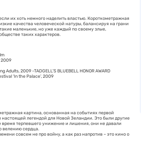
, если их хоть немного наделить властью. Короткометражная
изкие качества человеческой натуры, балансируя на грани
такие маленькие, но уже каждый по своему злые,
обществе таких характеров.
ilm
 2009
d Young Adults, 2009 -TADGELL'S BLUEBELL HONOR AWARD
ival ‘In the Palace’, 2009
ометражная картина, основанная на событиях первой
и настоящей легендой для Новой Зеландии. Это были другие
е время терпевшего унижение и лишения, они не давали
по велению сердца.
емени совсем не про войну, а как раз напротив – это кино о