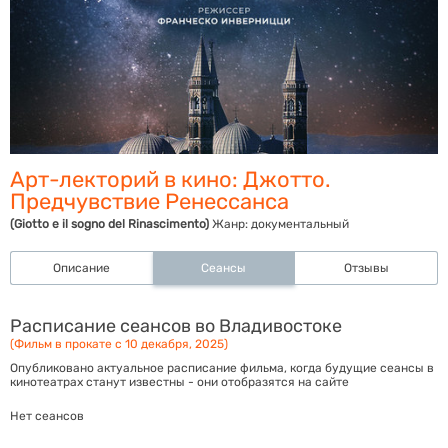
Арт-лекторий в кино: Джотто.
Предчувствие Ренессанса
(Giotto e il sogno del Rinascimento)
Жанр:
документальный
Описание
Сеансы
Отзывы
Расписание сеансов во Владивостоке
(Фильм в прокате с 10 декабря, 2025)
Опубликовано актуальное расписание фильма, когда будущие сеансы в
кинотеатрах станут известны - они отобразятся на сайте
Нет сеансов