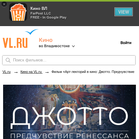
×
Кино ВЛ
VIEW
FarPost LLC
FREE - In Google Play
Кино
Войти
во Владивостоке
→
→
VL.ru
Кино на VL.ru
Фильм «Арт-лекторий в кино: Джотто. Предчувствие Ренессанса» в кинотеатрах Владивостока. Купить билеты!