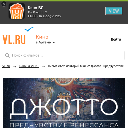
×
Кино ВЛ
VIEW
FarPost LLC
FREE - In Google Play
Кино
Войти
в Артеме
→
→
VL.ru
Кино на VL.ru
Фильм «Арт-лекторий в кино: Джотто. Предчувствие Ренессанса» в кинотеатрах Артема. Купить билеты!