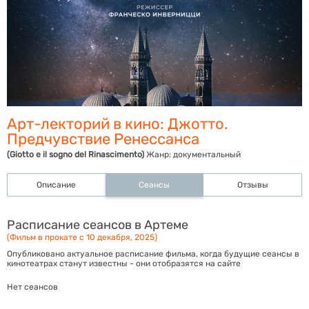
Арт-лекторий в кино: Джотто.
Предчувствие Ренессанса
(Giotto e il sogno del Rinascimento)
Жанр:
документальный
Описание
Сеансы
Отзывы
Расписание сеансов в Артеме
(Фильм в прокате с 10 декабря, 2025)
Опубликовано актуальное расписание фильма, когда будущие сеансы в
кинотеатрах станут известны - они отобразятся на сайте
Нет сеансов