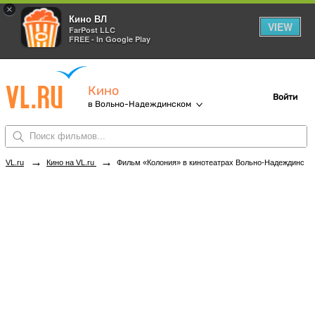
×
Кино ВЛ
VIEW
FarPost LLC
FREE - In Google Play
Кино
Войти
в Вольно-Надеждинском
→
→
VL.ru
Кино на VL.ru
Фильм «Колония» в кинотеатрах Вольно-Надеждинского. Купить билеты!