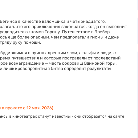
 Бэгинса в качестве взломщика и четырнадцатого,
олагал, что его приключения закончатся, когда он выполнит
предводителю гномов Торину. Путешествие в Эребор,
ось еще более опасным, чем предполагали гномы и даже
тряду руку помощи.
будившимся в руинах древним злом, а эльфы и люди, с
время путешествия и которые пострадали от последствий
дрое вознаграждение — часть сокровищ Одинокой горы.
 и лишь кровопролитная битва определит результаты
 в прокате с 12 мая, 2026)
нсы в кинотеатрах станут известны - они отобразятся на сайте