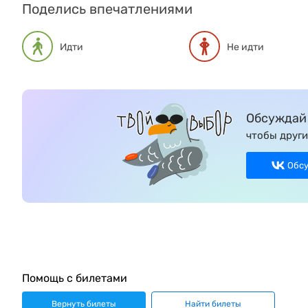
Поделись впечатлениями
Идти
Не идти
Обсуждай 
чтобы други
Обс
Помощь с билетами
Вернуть билеты
Найти билеты