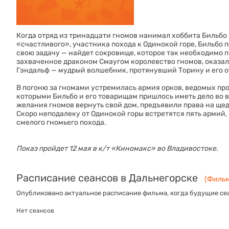
Когда отряд из тринадцати гномов нанимал хоббита Бильбо
«счастливого», участника похода к Одинокой горе, Бильбо п
свою задачу — найдет сокровище, которое так необходимо 
захваченное драконом Смаугом королевство гномов, оказал
Гэндальф — мудрый волшебник, протянувший Торину и его о
В погоню за гномами устремилась армия орков, ведомых про
которыми Бильбо и его товарищам пришлось иметь дело во 
желания гномов вернуть свой дом, предъявили права на ще
Скоро неподалеку от Одинокой горы встретятся пять армий,
смелого гномьего похода.
Показ пройдет 12 мая в к/т «‎Киномакс» во Владивостоке.
Расписание сеансов в Дальнегорске
(Фильм
Опубликовано актуальное расписание фильма, когда будущие сеа
Нет сеансов