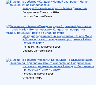
Концерт «Ночной экспресс – Майкл Джексон»
Воскресенье, 9 августа 2026
Церковь Святого Павла
Международный органный фестиваль «Unda Maris
– Волна морская». Концертная программа «Тайны
немецких кирх»
Понедельник, 10 августа 2026
Церковь Святого Павла
Наталья Кривицкая – сольный концерт. Виолончель
при свечах «Танго и вальс»
Четверг, 13 августа 2026
Студия В Ретро