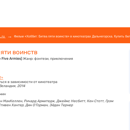
→
L.ru
Фильм «Хоббит: Битва пяти воинств» в кинотеатрах Дальнегорска. Купить би
пяти воинств
e Five Armies)
Жанр:
фэнтези, приключения
2+
ться в зависимости от кинотеатра
Зеландия, 2014
 мин
н МакКеллен,
Ричард Армитедж,
Джеймс Несбитт,
Кен Стотт,
Грэм
Стивен Хантер,
Дин О’Горман,
Эйдан Тернер