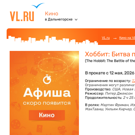
Кино
в Дальнегорске
→
VL.ru
Кино на V
Хоббит: Битва 
(The Hobbit: The Battle of th
В прокате с 12 мая, 2026
Ограничение по возрасту:
1
Ограничения могут различа
Производство:
США, Новая 
Режиссер:
Питер Джексон
Продолжительность:
2 ч 25
В ролях:
Мартин Фриман,
Иэ
МакТавиш,
Уильям Кирчер,