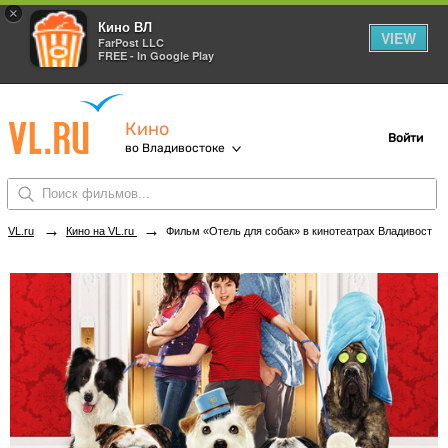
×
Кино ВЛ
VIEW
FarPost LLC
FREE - In Google Play
Кино
Войти
во Владивостоке
→
→
VL.ru
Кино на VL.ru
Фильм «Отель для собак» в кинотеатрах Владивостока. Купить билеты!