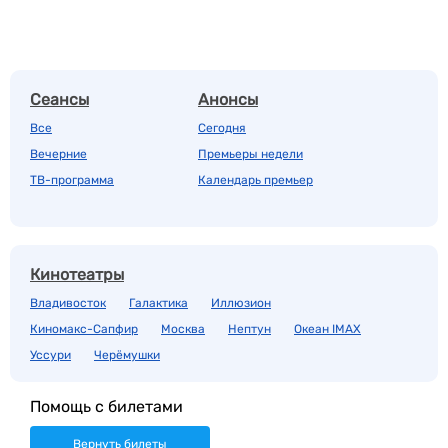
Сеансы
Анонсы
Все
Сегодня
Вечерние
Премьеры недели
ТВ-программа
Календарь премьер
Кинотеатры
Владивосток
Галактика
Иллюзион
Киномакс-Сапфир
Москва
Нептун
Океан IMAX
Уссури
Черёмушки
Помощь с билетами
Вернуть билеты