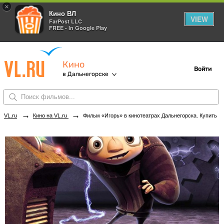
×
Кино ВЛ
VIEW
FarPost LLC
FREE - In Google Play
Кино
Войти
в Дальнегорске
→
→
VL.ru
Кино на VL.ru
Фильм «Игорь» в кинотеатрах Дальнегорска. Купить билеты!