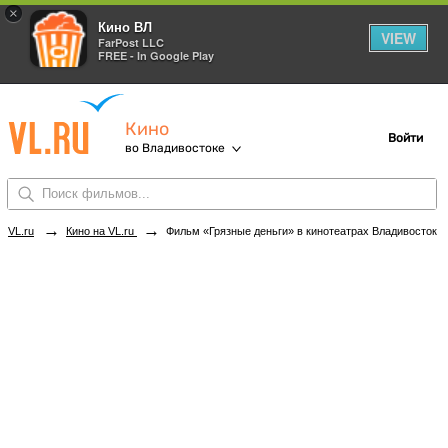
×
Кино ВЛ
VIEW
FarPost LLC
FREE - In Google Play
Кино
Войти
во Владивостоке
→
→
VL.ru
Кино на VL.ru
Фильм «Грязные деньги» в кинотеатрах Владивостока. Купить билеты!