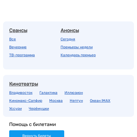
Сеансы
Анонсы
Все
Сегодня
Вечерние
Премьеры недели
ТВ-программа
Календарь премьер
Кинотеатры
Владивосток
Галактика
Иллюзион
Киномакс-Сапфир
Москва
Нептун
Океан IMAX
Уссури
Черёмушки
Помощь с билетами
Вернуть билеты