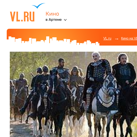
Кино
в Артеме
→
VL.ru
Кино на V