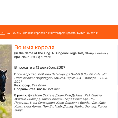
→
L.ru
Фильм «Во имя короля» в кинотеатрах Артема. Купить билеты!
Во имя короля
(In the Name of the King: A Dungeon Siege Tale)
Жанр:
боевик /
приключения / фэнтези
В прокате с 13 декабря, 2007
Производство:
Boll Kino Beteiligungs GmbH & Co. KG / Herold
Productions / Brightlight Pictures, Германия — Канада — США,
2007
Режиссер:
Уве Болл
Продолжительность:
150 мин.
В ролях:
Джейсон Стэтэм,
Джон Риз-Дэйвис,
Рэй Лиотта,
Мэттью Лиллард,
Лили Собески,
Берт Рейнолдс,
Рон
Перлман,
Уилл Сэндерсон,
Клер Форлани,
Брайан Дж. Уайт,
Кристанна Локен,
Пол Ву,
Майк Допад,
Майкл Эклунд,
Колин
Форд