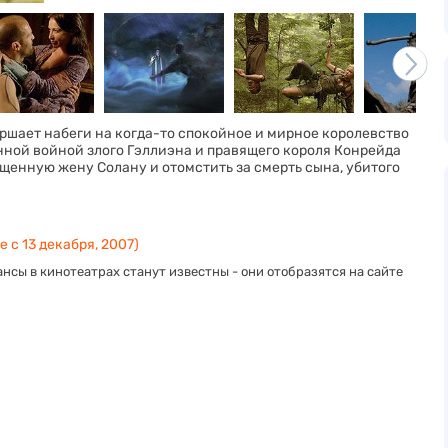
ершает набеги на когда-то спокойное и мирное королевство
енной войной злого Гэллиэна и правящего короля Конрейда
ищенную жену Солану и отомстить за смерть сына, убитого
 с 13 декабря, 2007)
нсы в кинотеатрах станут известны - они отобразятся на сайте