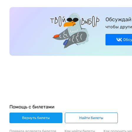
Обсуждай 
чтобы други
Обс
Помощь с билетами
Вернуть билеты
Найти билеты
Правила возврата билетов
Как найти билеты
Как получить че