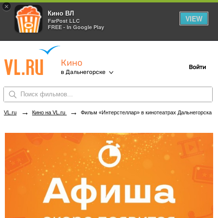
×
Кино ВЛ
VIEW
FarPost LLC
FREE - In Google Play
Кино
Войти
в Дальнегорске
→
→
VL.ru
Кино на VL.ru
Фильм «Интерстеллар» в кинотеатрах Дальнегорска. Купить билеты!