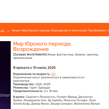
→
L.ru
Фильм «Мир Юрского периода: Возрождение» в кинотеатрах Преображения. К
Мир Юрского периода:
Возрождение
(Jurassic World Rebirth)
Жанр:
фантастика, боевик, триллер,
приключения
В прокате с 10 июля, 2025
Ограничение по возрасту:
12+
Ограничения могут различаться в зависимости от
кинотеатра
Производство:
США, 2025
Режиссер:
Гарет Эдвардс
Продолжительность:
2 ч 15 мин
В ролях:
Скарлетт Йоханссон,
Руперт Френд,
Джонатан
Бейли,
Махершала Али,
Эд Скрейн,
Мануэль Рульфо,
Луна
Блэйз Бойд,
Дэвид Яконо,
Бешир Сильвен,
Филиппина Вельж