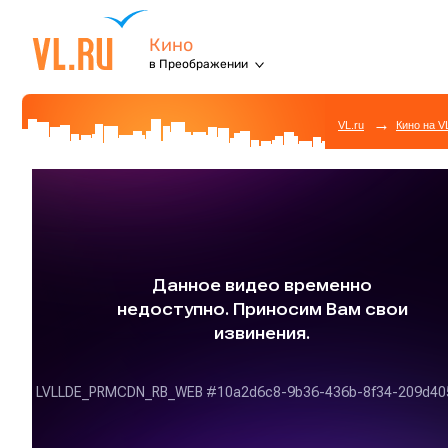
Кино
в Преображении
→
VL.ru
Кино на V