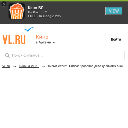
×
Кино ВЛ
VIEW
FarPost LLC
FREE - In Google Play
Кино
Войти
в Артеме
→
→
VL.ru
Кино на VL.ru
Фильм «Убить Билла: Кровавое дело целиком» в кинотеатрах Артема. Купить билеты!