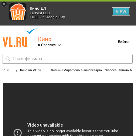
×
Кино ВЛ
VIEW
FarPost LLC
FREE - In Google Play
Кино
Войти
в Спасске
→
→
VL.ru
Кино на VL.ru
Фильм «Марафон» в кинотеатрах Спасска. Купить билеты!