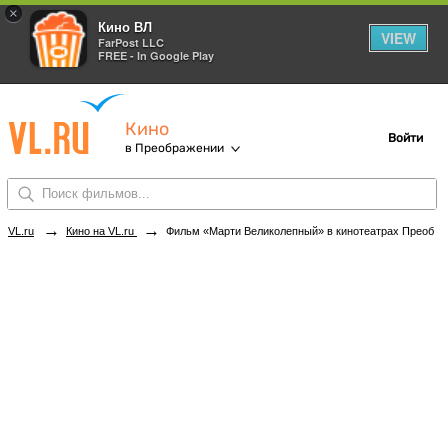
×
Кино ВЛ
VIEW
FarPost LLC
FREE - In Google Play
Кино
Войти
в Преображении
→
→
VL.ru
Кино на VL.ru
Фильм «Марти Великолепный» в кинотеатрах Преображения. Купить билеты!